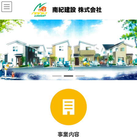
コ
ナ
ン
ビ
テ
ゲ
ン
ー
ツ
シ
へ
ョ
ス
ン
キ
に
ッ
移
プ
動
事業内容