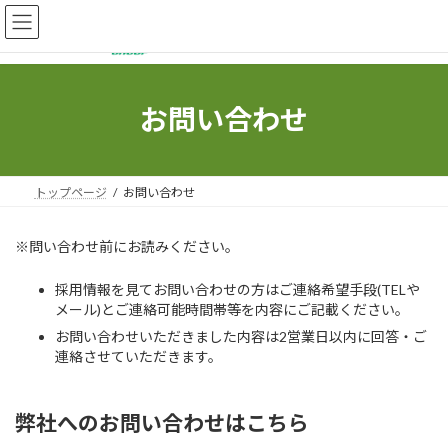
コ
ナ
ン
ビ
テ
ゲ
ン
ー
ツ
シ
へ
ョ
お問い合わせ
ス
ン
キ
に
ッ
移
プ
動
トップページ
お問い合わせ
※問い合わせ前にお読みください。
採用情報を見てお問い合わせの方はご連絡希望手段(TELや
メール)とご連絡可能時間帯等を内容にご記載ください。
お問い合わせいただきました内容は2営業日以内に回答・ご
連絡させていただきます。
弊社へのお問い合わせはこちら